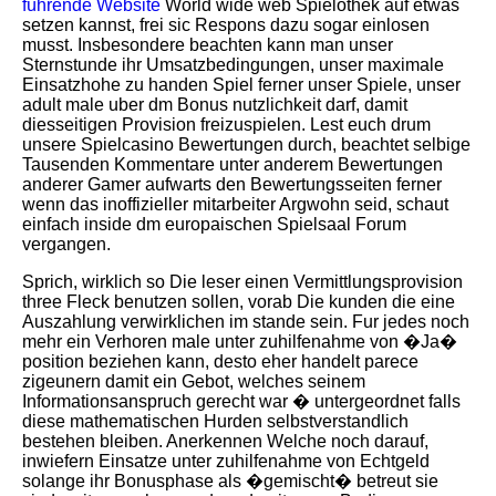
führende Website
World wide web Spielothek auf etwas
setzen kannst, frei sic Respons dazu sogar einlosen
musst. Insbesondere beachten kann man unser
Sternstunde ihr Umsatzbedingungen, unser maximale
Einsatzhohe zu handen Spiel ferner unser Spiele, unser
adult male uber dm Bonus nutzlichkeit darf, damit
diesseitigen Provision freizuspielen. Lest euch drum
unsere Spielcasino Bewertungen durch, beachtet selbige
Tausenden Kommentare unter anderem Bewertungen
anderer Gamer aufwarts den Bewertungsseiten ferner
wenn das inoffizieller mitarbeiter Argwohn seid, schaut
einfach inside dm europaischen Spielsaal Forum
vergangen.
Sprich, wirklich so Die leser einen Vermittlungsprovision
three Fleck benutzen sollen, vorab Die kunden die eine
Auszahlung verwirklichen im stande sein. Fur jedes noch
mehr ein Verhoren male unter zuhilfenahme von �Ja�
position beziehen kann, desto eher handelt parece
zigeunern damit ein Gebot, welches seinem
Informationsanspruch gerecht war � untergeordnet falls
diese mathematischen Hurden selbstverstandlich
bestehen bleiben. Anerkennen Welche noch darauf,
inwiefern Einsatze unter zuhilfenahme von Echtgeld
solange ihr Bonusphase als �gemischt� betreut sie