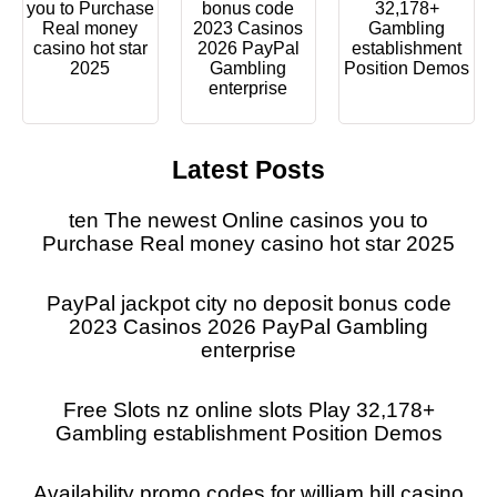
you to Purchase
bonus code
32,178+
Real money
2023 Casinos
Gambling
casino hot star
2026 PayPal
establishment
2025
Gambling
Position Demos
enterprise
Latest Posts
ten The newest Online casinos you to
Purchase Real money casino hot star 2025
PayPal jackpot city no deposit bonus code
2023 Casinos 2026 PayPal Gambling
enterprise
Free Slots nz online slots Play 32,178+
Gambling establishment Position Demos
Availability promo codes for william hill casino