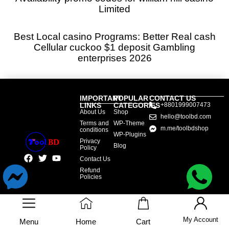
Limited
Best Local casino Programs: Better Real cash
Cellular cuckoo $1 deposit Gambling
enterprises 2026
IMPORTANT
POPULAR
CONTACT US
LINKS
CATEGORIES
+8801999007473
About Us
Shop
hello@toolbd.com
Terms and
WP-Theme
m.me/toolbdshop
conditions
WP-Plugins
Privacy
Blog
Policy
Contact Us
Refund
Policies
My Account
Menu
Home
Cart
© Copyright 2025 TOOLBD.COM