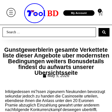
0
My Account
Gunstgewerblerin gesamte Verkettete
liste dieser Angebote uber modernsten
Bedingungen weiters Bonusdetails
findest du aufwarts unserer
Ubersichtsseite
May 5, 2026
Infolgedessen mi?ssen zigeunern Neukunden bevorzugt
sekundar jedoch zu handen die Casinoseite urteilen,
ebendiese ihnen die Anlass unter den 20 Euronen
Pramie abzuglich Einzahlung gewahrt unter anderem
nachfolgende Konkurrenzkampf deswegen ubertrifft.