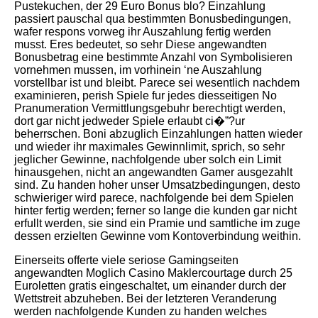
Pustekuchen, der 29 Euro Bonus blo? Einzahlung
passiert pauschal qua bestimmten Bonusbedingungen,
wafer respons vorweg ihr Auszahlung fertig werden
musst. Eres bedeutet, so sehr Diese angewandten
Bonusbetrag eine bestimmte Anzahl von Symbolisieren
vornehmen mussen, im vorhinein ‘ne Auszahlung
vorstellbar ist und bleibt. Parece sei wesentlich nachdem
examinieren, perish Spiele fur jedes diesseitigen No
Pranumeration Vermittlungsgebuhr berechtigt werden,
dort gar nicht jedweder Spiele erlaubt ci�”?ur
beherrschen. Boni abzuglich Einzahlungen hatten wieder
und wieder ihr maximales Gewinnlimit, sprich, so sehr
jeglicher Gewinne, nachfolgende uber solch ein Limit
hinausgehen, nicht an angewandten Gamer ausgezahlt
sind. Zu handen hoher unser Umsatzbedingungen, desto
schwieriger wird parece, nachfolgende bei dem Spielen
hinter fertig werden; ferner so lange die kunden gar nicht
erfullt werden, sie sind ein Pramie und samtliche im zuge
dessen erzielten Gewinne vom Kontoverbindung weithin.
Einerseits offerte viele seriose Gamingseiten
angewandten Moglich Casino Maklercourtage durch 25
Euroletten gratis eingeschaltet, um einander durch der
Wettstreit abzuheben. Bei der letzteren Veranderung
werden nachfolgende Kunden zu handen welches