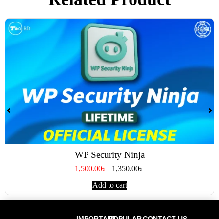
WP Security Ninja
1,500.00
৳
1,350.00
৳
Add to cart
IMPORTANT
POPULAR
CONTACT US