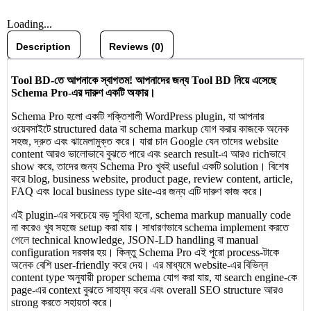
Loading...
Description
Reviews (0)
Tool BD-তে আপনাকে স্বাগতম! আপনাদের জন্য Tool BD নিয়ে এসেছে
Schema Pro-এর দারুণ একটি অফার।
Schema Pro হলো একটি শক্তিশালী WordPress plugin, যা আপনার
ওয়েবসাইটে structured data বা schema markup যোগ করার কাজকে অনেক
সহজ, দ্রুত এবং ঝামেলামুক্ত করে। যারা চান Google যেন তাদের website
content আরও ভালোভাবে বুঝতে পারে এবং search result-এ আরও richভাবে
show করে, তাদের জন্য Schema Pro খুবই useful একটি solution। বিশেষ
করে blog, business website, product page, review content, article,
FAQ এবং local business type site-এর জন্য এটি দারুণ কাজ করে।
এই plugin-এর সবচেয়ে বড় সুবিধা হলো, schema markup manually code
না করেও খুব সহজে setup করা যায়। সাধারণভাবে schema implement করতে
গেলে technical knowledge, JSON-LD handling বা manual
configuration দরকার হয়। কিন্তু Schema Pro এই পুরো process-টাকে
অনেক বেশি user-friendly করে দেয়। এর মাধ্যমে website-এর বিভিন্ন
content type অনুযায়ী proper schema যোগ করা যায়, যা search engine-কে
page-এর context বুঝতে সাহায্য করে এবং overall SEO structure আরও
strong করতে সহায়তা করে।