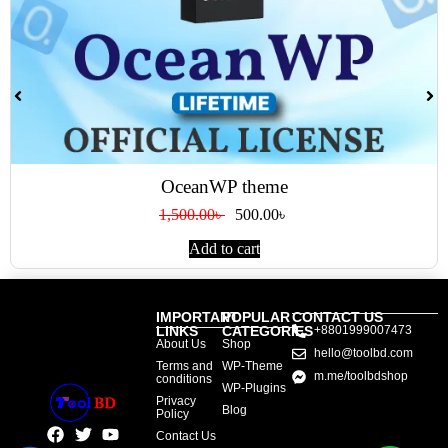
OceanWP theme
1,500.00
৳
500.00
৳
Add to cart
IMPORTANT
POPULAR
CONTACT US
LINKS
CATEGORIES
+8801999007473
About Us
Shop
hello@toolbd.com
Terms and
WP-Theme
m.me/toolbdshop
conditions
WP-Plugins
Privacy
Blog
Policy
Contact Us