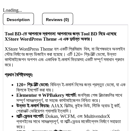
Loading...
Description
Reviews (0)
Tool BD-তে আপনাকে স্বাগতম! আপনাদের জন্য Tool BD নিয়ে এসেছে
XStore WordPress Theme -এ এক দুর্দান্ত অফার।
XStore WordPress Theme হল একটি প্রিমিয়াম থিম, যা বিশেষভাবে অনলাইন
স্টোর নির্মাণের জন্য ডিজাইন করা হয়েছে। এটি 120+ প্রি-বিল্ট ডেমো, উন্নত
কাস্টমাইজেশন অপশন এবং একাধিক ই-কমার্স ফিচারসহ একটি সম্পূর্ণ সমাধান প্রদান
করে।
প্রধান বৈশিষ্ট্যসমূহ:
120+ প্রি-বিল্ট ডেমো:
বিভিন্ন ই-কমার্স নিসের জন্য প্রস্তুত ডেমো, যা এক
ক্লিকে ইমপোর্ট করা যায়।
Elementor ও WPBakery সাপোর্ট:
জনপ্রিয় পেজ বিল্ডারগুলির সাথে
সম্পূর্ণ সামঞ্জস্যপূর্ণ, যা সহজে কাস্টমাইজেশন নিশ্চিত করে।
উন্নত ই-কমার্স ফিচার:
AJAX ফিল্টার, কুইক ভিউ, স্টিকি অ্যাড টু কার্ট,
প্রোডাক্ট ভেরিয়েশন গ্যালারি ইত্যাদি।
মাল্টি-ভেন্ডর সাপোর্ট:
Dokan, WCFM, এবং MultivendorX
প্লাগইনের সাথে সামঞ্জস্যপূর্ণ, যা মাল্টি-ভেন্ডর মার্কেটপ্লেস নির্মাণে সহায়তা
করে।