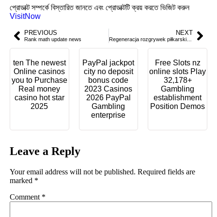
প্রোডাক্ট সম্পর্কে বিস্তারিত জানতে এবং প্রোডাক্টটি ক্রয় করতে ভিজিট করুন
VisitNow
PREVIOUS
NEXT
Rank math update news
Regeneracja rozgrywek piłkarskich: jak mobilne technologie zmieniają sport na każdym poziomie
ten The newest
PayPal jackpot
Free Slots nz
Online casinos
city no deposit
online slots Play
you to Purchase
bonus code
32,178+
Real money
2023 Casinos
Gambling
casino hot star
2026 PayPal
establishment
2025
Gambling
Position Demos
enterprise
Leave a Reply
Your email address will not be published.
Required fields are
marked
*
Comment
*