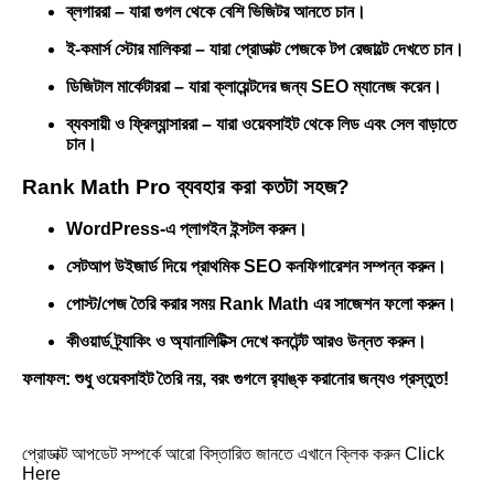
ব্লগাররা – যারা গুগল থেকে বেশি ভিজিটর আনতে চান।
ই-কমার্স স্টোর মালিকরা – যারা প্রোডাক্ট পেজকে টপ রেজাল্টে দেখতে চান।
ডিজিটাল মার্কেটাররা – যারা ক্লায়েন্টদের জন্য SEO ম্যানেজ করেন।
ব্যবসায়ী ও ফ্রিল্যান্সাররা – যারা ওয়েবসাইট থেকে লিড এবং সেল বাড়াতে
চান।
Rank Math Pro ব্যবহার করা কতটা সহজ?
WordPress-এ প্লাগইন ইন্সটল করুন।
সেটআপ উইজার্ড দিয়ে প্রাথমিক SEO কনফিগারেশন সম্পন্ন করুন।
পোস্ট/পেজ তৈরি করার সময় Rank Math এর সাজেশন ফলো করুন।
কীওয়ার্ড ট্র্যাকিং ও অ্যানালিটিক্স দেখে কনটেন্ট আরও উন্নত করুন।
ফলাফল: শুধু ওয়েবসাইট তৈরি নয়, বরং গুগলে র‌্যাঙ্ক করানোর জন্যও প্রস্তুত!
প্রোডাক্ট আপডেট সম্পর্কে আরো বিস্তারিত জানতে এখানে ক্লিক করুন Click
Here