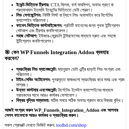
ইভেন্ট-ভিত্তিক ট্রিগার:
CTA ক্লিক, ফর্ম সাবমিশন, অফার গ্রহণ বা
প্রত্যাখ্যান ইত্যাদি ইভেন্টের ভিত্তিতে ডেটা প্রেরণ।
লিড সেগমেন্টেশন:
নির্দিষ্ট লিস্ট বা ট্যাগে লিড অ্যাসাইন করে টার্গেটেড
ক্যাম্পেইন পরিচালনা।
ফানেল-ভিত্তিক কাস্টমাইজেশন:
প্রতিটি ফানেলের জন্য পৃথক ইন্টিগ্রেশন
সেটআপ এবং ট্রিগার কনফিগারেশন।
সহজ সেটআপ:
ইউজার-ফ্রেন্ডলি ইন্টারফেসের মাধ্যমে দ্রুত এবং সহজে
ইন্টিগ্রেশন কনফিগারেশন।
🎯 কেন WP Funnels Integration Addon ব্যবহার
করবেন?
স্বয়ংক্রিয় লিড ম্যানেজমেন্ট:
ম্যানুয়াল ডেটা এন্ট্রি ছাড়াই লিড সংগ্রহ এবং
পরিচালনা।
টাইম-সেভিং অটোমেশন:
পুনরাবৃত্ত কাজগুলো স্বয়ংক্রিয় করে সময় এবং শ্রম
সাশ্রয়।
উন্নত কাস্টমার এনগেজমেন্ট:
টার্গেটেড ইমেইল ক্যাম্পেইনের মাধ্যমে
গ্রাহকদের সাথে আরও কার্যকর যোগাযোগ।
বিক্রয় বৃদ্ধির সম্ভাবনা:
সঠিক সময়ে সঠিক অফার প্রদান করে বিক্রয় বৃদ্ধি।
আজই সংগ্রহ করুন WP_Funnels_Integration_Addon এবং আপনার
সেলস ফানেলকে আরও কার্যকর ও স্বয়ংক্রিয় করুন।
সকল প্রোডাক্ট দেখতে ভিজিট করুন:
toolbd.com/shop